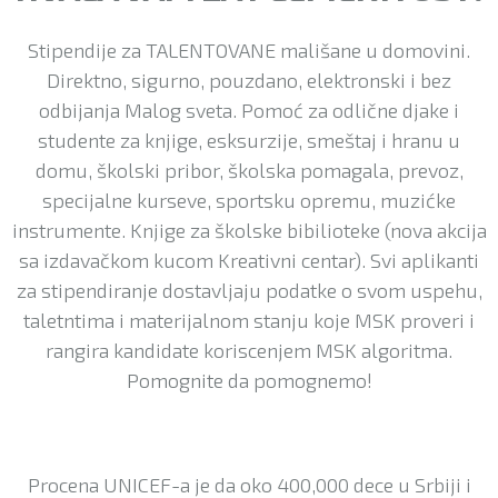
Stipendije za TALENTOVANE mališane u domovini.
Direktno, sigurno, pouzdano, elektronski i bez
odbijanja Malog sveta. Pomoć za odlične djake i
studente za knjige, esksurzije, smeštaj i hranu u
domu, školski pribor, školska pomagala, prevoz,
specijalne kurseve, sportsku opremu, muzićke
instrumente. Knjige za školske bibilioteke (nova akcija
sa izdavačkom kucom Kreativni centar). Svi aplikanti
za stipendiranje dostavljaju podatke o svom uspehu,
taletntima i materijalnom stanju koje MSK proveri i
rangira kandidate koriscenjem MSK algoritma.
Pomognite da pomognemo!
Procena UNICEF-a je da oko 400,000 dece u Srbiji i