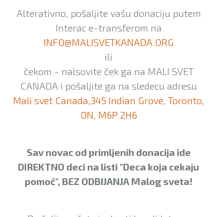
Alterativno, pošaljite vašu donaciju putem
Interac e-transferom na
INFO@MALISVETKANADA.ORG
ili
čekom - nalsovite ček ga na MALI SVET
CANADA i pošaljite ga na sledecu adresu
Mali svet Canada,345 Indian Grove, Toronto,
ON, M6P 2H6
Sav novac od primljenih donacija ide
DIREKTNO deci na listi "Deca koja cekaju
pomoć", BEZ ODBIJANJA Malog sveta!