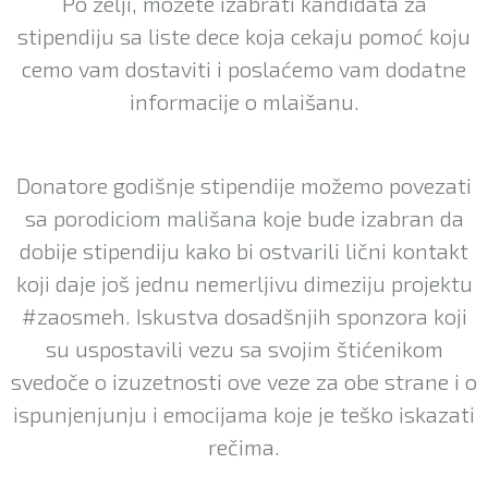
Po želji, možete izabrati kandidata za
stipendiju sa liste dece koja cekaju pomoć koju
cemo vam dostaviti i poslaćemo vam dodatne
informacije o mlaišanu.
Donatore godišnje stipendije možemo povezati
sa porodiciom mališana koje bude izabran da
dobije stipendiju kako bi ostvarili lični kontakt
koji daje još jednu nemerljivu dimeziju projektu
#zaosmeh. Iskustva dosadšnjih sponzora koji
su uspostavili vezu sa svojim štićenikom
svedoče o izuzetnosti ove veze za obe strane i o
ispunjenjunju i emocijama koje je teško iskazati
rečima.