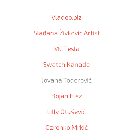
Vladeo.biz
Slađana Živković Artist
MC Tesla
Swatch Kanada
Jovana Todorović
Bojan Elez
Lilly Otašević
Ozrenko Mrkić