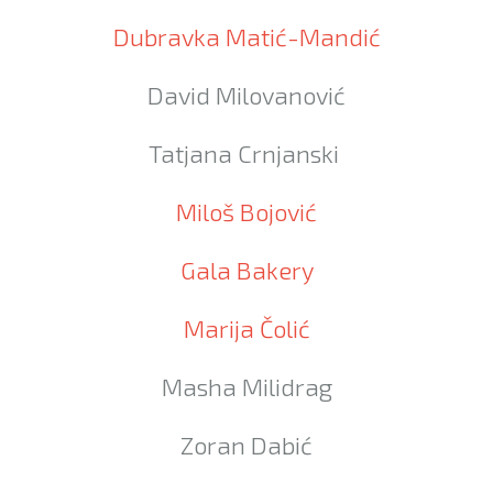
Dubravka Matić-Mandić
David Milovanović
Tatjana Crnjanski
Miloš Bojović
Gala Bakery
Marija Čolić
Masha Milidrag
Zoran Dabić