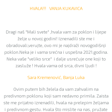
HVALA!!! VANJA KUKAVICA
Dragi naš "Mali svete" ,hvala vam za poklon i lijepe
želje u novoj godini! Iznenadili ste me i
obradovali,verujte, ovo mi je najdraži novogodišnji
poklon.Neka je i vama srećna i uspešna 2021.godina.
Neka vaše "veliko srce" i dalje usrećuje one koji to
zasluže ! Hvala vama od srca, divni ljudi !
Sara Kremenović, Banja Luka
Ovim putem bih želela da vam zahvalim na
predivnom poklonu koji sam nedavno primila. Zaista
ste me prijatno iznenadili, hvala na prelepim željama
i predivnom gestu. Hvala što mislite na nas, pružate