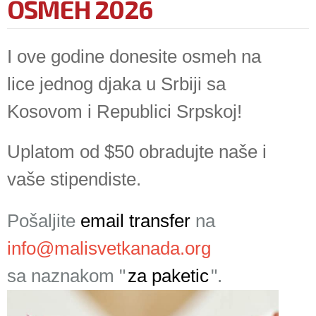
OSMEH 2026
I ove godine donesite osmeh na
lice jednog djaka u Srbiji sa
Kosovom i Republici Srpskoj!
Uplatom od $50 obradujte naše i
vaše stipendiste.
Pošaljite
email transfer
na
info@malisvetkanada.org
sa naznakom "
za paketic
".