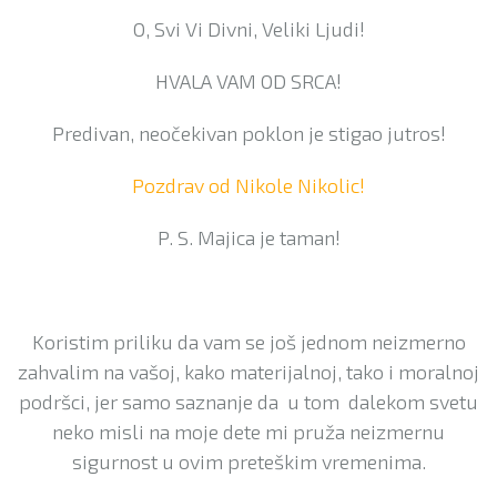
O, Svi Vi Divni, Veliki Ljudi!
HVALA VAM OD SRCA!
Predivan, neočekivan poklon je stigao jutros!
Pozdrav od Nikole Nikolic!
P. S. Majica je taman!
Koristim priliku da vam se još jednom neizmerno
zahvalim na vašoj, kako materijalnoj, tako i moralnoj
podršci, jer samo saznanje da u tom dalekom svetu
neko misli na moje dete mi pruža neizmernu
sigurnost u ovim preteškim vremenima.