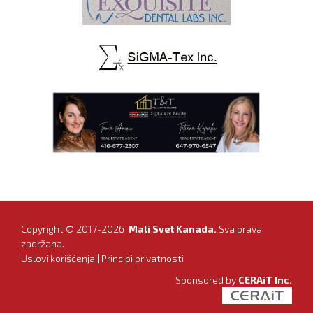
Copyright © 2017-2026
Mali Svet Kanada.
Sva prava
zadržana.
Uslovi korišćenja
|
Principi privatnosti
Sponsored by
CERAiT Inc.