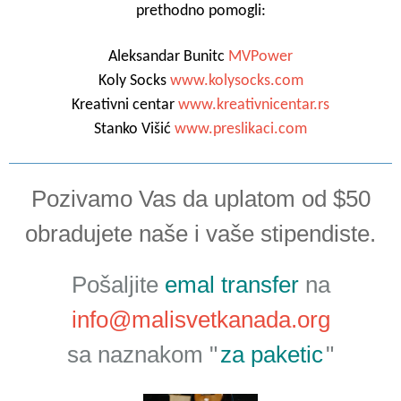
prethodno pomogli:
Aleksandar Bunitc
MVPower
Koly Socks
www.kolysocks.com
Kreativni centar
www.kreativnicentar.rs
Stanko Višić
www.preslikaci.com
Pozivamo Vas da uplatom od $50
obradujete naše i vaše stipendiste.
Pošaljite
emal transfer
na
info@malisvetkanada.org
sa naznakom "
za paketic
"