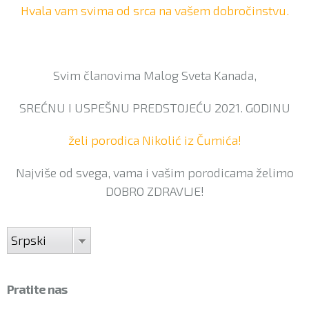
Hvala vam svima od srca na vašem dobročinstvu.
Svim članovima Malog Sveta Kanada,
SREĆNU I USPEŠNU PREDSTOJEĆU 2021. GODINU
želi porodica Nikolić iz Čumića!
Najviše od svega, vama i vašim porodicama želimo
DOBRO ZDRAVLJE!
Srpski
Pratite nas