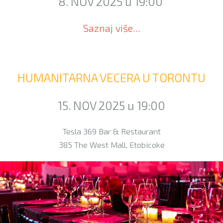
8. NOV 2025 u 19:00
Saznaj više...
HUMANITARNA VECERA U TORONTU
15. NOV 2025 u 19:00
Tesla 369 Bar & Restaurant
385 The West Mall, Etobicoke