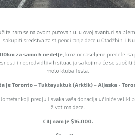
žite nam se na ovom putovanju, u ovoj avanturi sa ple
– sakupiti sredstva za stipendiranje dece u Otadžbini i N
00km za samo 6 nedelje
, kroz nenaseljene predele, sa
snosti i nepredvidljivih situacija sa kojima će se suočiti 
moto kluba Tesla.
ta je Toronto – Tuktayuktuk (Arktik) – Aljaska - Toro
ilometar koji predju i svaka vaša donacija učiniće veliki
životima dece.
Cilj nam je $16.000.