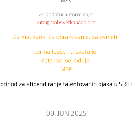
MSK
Za dodatne informacije:
info@malisvetkanada.org
Za mališane. Za obrazovanje. Za osmeh.
Jer najlepše na svetu je,
dete kad se raduje.
MSK
prihod za stipendiranje talentovanih djaka u SRB 
09. JUN 2025