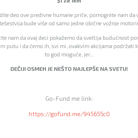
$1 za 1km
dite deo ove predivne humane priče, pomognite nam da 
tešestvija bude više od samo jedne obične vožnje motori
te nam da ovaj deci pokažemo da svetlija budućnost pos
m putu i da ćemo ih, svi mi, ovakvim akcijama podržati k
to god moguće, jer...
DEČIJI OSMEH JE NEŠTO NAJLEPŠE NA SVETU!
Go-Fund me link:
https://gofund.me/945655c0