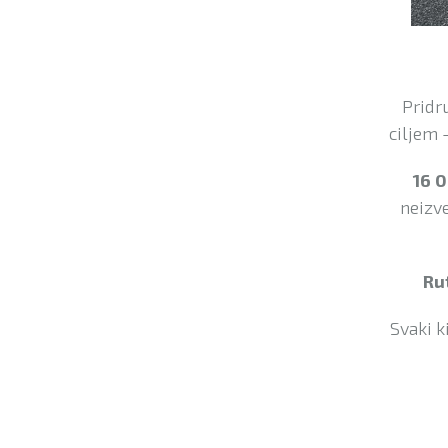
Pridru
ciljem 
16 0
neizve
Ru
Svaki k