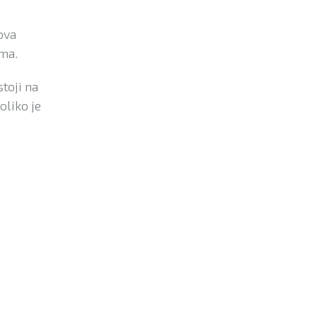
ova
ma.
toji na
oliko je