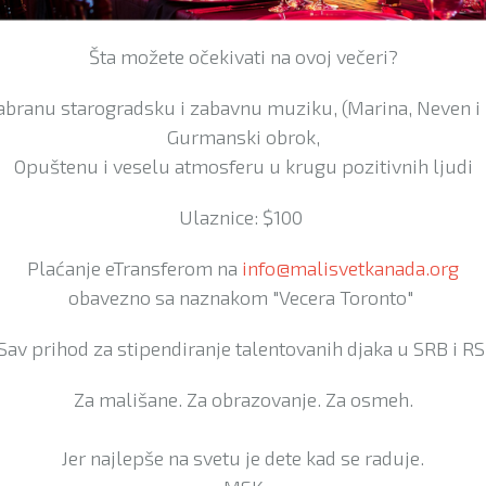
Šta možete očekivati na ovoj večeri?
branu starogradsku i zabavnu muziku, (Marina, Neven i 
Gurmanski obrok,
Opuštenu i veselu atmosferu u krugu pozitivnih ljudi
Ulaznice: $100
Plaćanje eTransferom na
info@malisvetkanada.org
obavezno sa naznakom "Vecera Toronto"
Sav prihod za stipendiranje talentovanih djaka u SRB i RS
Za mališane. Za obrazovanje. Za osmeh.
Jer najlepše na svetu je dete kad se raduje.