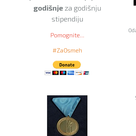
godišnje
za godišnju
stipendiju
Oda
Pomognite...
#ZaOsmeh