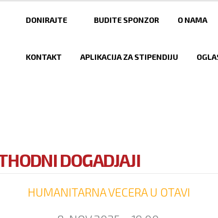
Skip to
main
DONIRAJTE
BUDITE SPONZOR
O NAMA
content
KONTAKT
APLIKACIJA ZA STIPENDIJU
OGLA
THODNI DOGADJAJI
HUMANITARNA VECERA U OTAVI