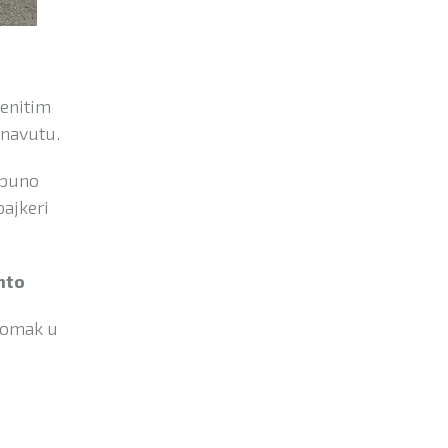
menitim
unavutu.
 puno
bajkeri
nto
 pomak u